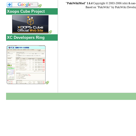
"PukiWikiMod" 1.6.4
Copyright © 2003-2006 ishii & nao
Based on "PukiWiki" by PukiWiki Develo
Xoops Cube Project
XC Developers Ring