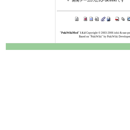
開発チームの公式PukiWikiです
"PukiWikiMod" 1.6.4
Copyright © 2003-2006 ishii & nao-p
Based on "PukiWiki" by PukiWiki Develope