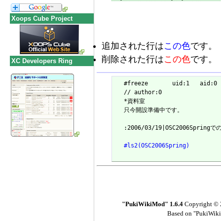
Xoops Cube Project
追加された行は
この色
です。
削除された行は
この色
です。
XC Developers Ring
  #freeze	uid:1	aid:0	gid:0

  // author:0

  *資料室

  只今開設準備中です。

  :2006/03/19|OSC2006S
  #ls2(OSC2006Spring)
"PukiWikiMod" 1.6.4
Copyright © 
Based on "PukiWiki