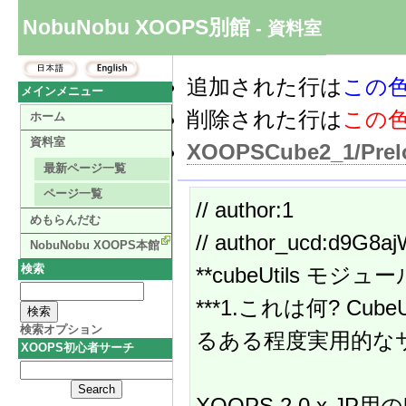
NobuNobu XOOPS別館
- 資料室
追加された行は
この
メインメニュー
削除された行は
この
ホーム
資料室
XOOPSCube2_1/Prelo
最新ページ一覧
ページ一覧
// author:1
めもらんだむ
// author_ucd:d9G8a
NobuNobu XOOPS本館
検索
**cubeUtils モジュー
***1.これは何? Cub
検索オプション
るある程度実用的な
XOOPS初心者サーチ
XOOPS 2.0.x JP用の