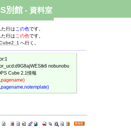
PS別館
- 資料室
れた行は
この色
です。
れた行は
この色
です。
Cube2_1
へ行く。
or:1
thor_ucd:d9G8ajWEStk6 nobunobu
OPS Cube 2.1情報
(,pagename)
(,pagename,notemplate)