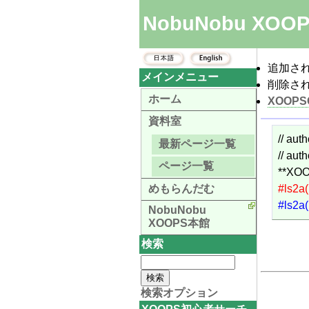
NobuNobu XOO
追加さ
メインメニュー
削除さ
ホーム
XOOPS
資料室
// auth
最新ページ一覧
// au
ページ一覧
**XO
めもらんだむ
#ls2a
#ls2a
NobuNobu
XOOPS本館
検索
検索オプション