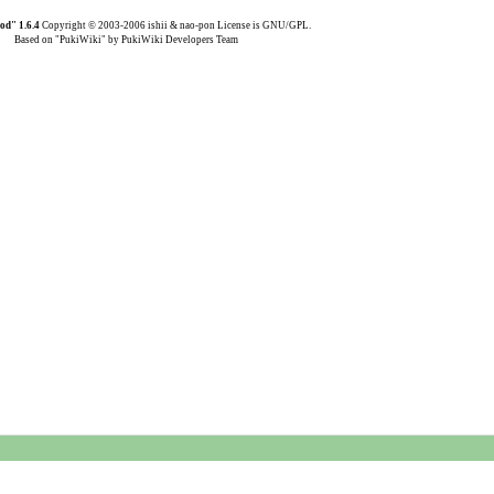
d" 1.6.4
Copyright © 2003-2006 ishii & nao-pon License is GNU/GPL.
Based on "PukiWiki" by PukiWiki Developers Team