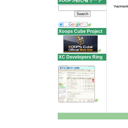
XOOPS初心者サーチ
"PukiWikiMo
Xoops Cube Project
XC Developers Ring