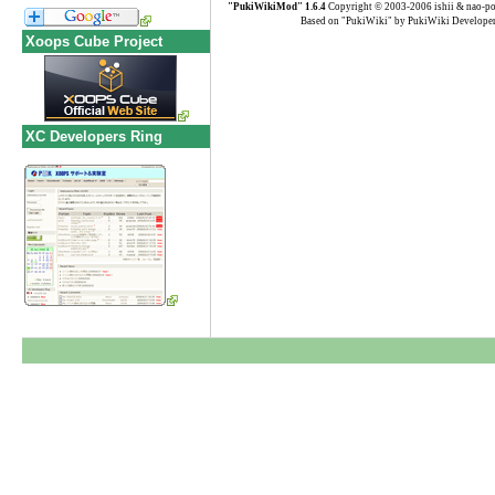
"PukiWikiMod" 1.6.4
Copyright © 2003-2006 ishii & nao-p
Based on "PukiWiki" by PukiWiki Develope
Xoops Cube Project
XC Developers Ring