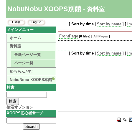
NobuNobu XOOPS別館
- 資料室
[
Sort by time
|
Sort by name
] [
Im
メインメニュー
FrontPage
(0 files) [
All Pages
]
ホーム
資料室
[
Sort by time
|
Sort by name
] [
Im
最新ページ一覧
ページ一覧
めもらんだむ
NobuNobu XOOPS本館
検索
検索オプション
XOOPS初心者サーチ