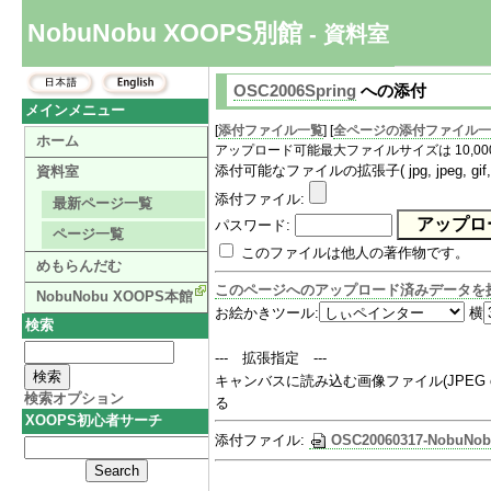
NobuNobu XOOPS別館
- 資料室
OSC2006Spring
への添付
メインメニュー
[
添付ファイル一覧
] [
全ページの添付ファイル一
ホーム
アップロード可能最大ファイルサイズは 10,000
添付可能なファイルの拡張子( jpg, jpeg, gif, png, txt
資料室
添付ファイル
:
最新ページ一覧
パスワード:
ページ一覧
このファイルは他人の著作物です。
めもらんだむ
このページへのアップロード済みデータを
NobuNobu XOOPS本館
お絵かきツール
:
横
検索
--- 拡張指定 ---
キャンバスに読み込む画像ファイル(JPEG or 
検索オプション
る
XOOPS初心者サーチ
添付ファイル:
OSC20060317-NobuNob