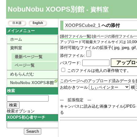
NobuNobu XOOPS別館
- 資料室
XOOPSCube2_1
への添付
メインメニュー
[
添付ファイル一覧
] [
全ページの添付ファイル一
ホーム
アップロード可能最大ファイルサイズは 10,000
添付可能なファイルの拡張子( jpg, jpeg, gif, png, txt
資料室
添付ファイル
:
最新ページ一覧
パスワード:
ページ一覧
このファイルは他人の著作物です。
めもらんだむ
このページへのアップロード済みデータを
NobuNobu XOOPS本館
お絵かきツール
:
横
検索
--- 拡張指定 ---
キャンバスに読み込む画像ファイル(JPEG or 
検索オプション
る
XOOPS初心者サーチ