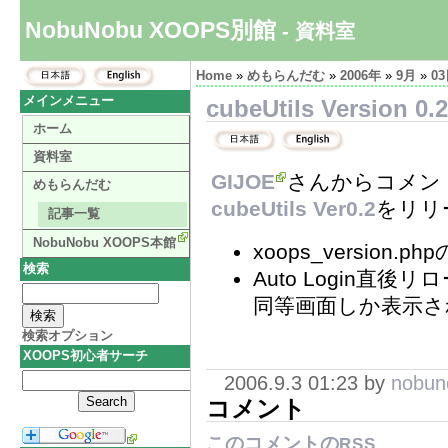
NobuNobu XOOPS別館
- 資料室
Home
»
めもらんだむ
»
2006年
»
9月
»
0
メインメニュー
cubeUtils Version 0.2
ホーム
資料室
GIJOE
さんからコメン
めもらんだむ
cubeUtils Ver0.2
をリリ
記事一覧
NobuNobu XOOPS本館
xoops_version.p
検索
Auto Login直
同等画面しか表示さ
検索オプション
XOOPS初心者サーチ
2006.9.3 01:23 by
nobun
コメント
このコメントの
RSS