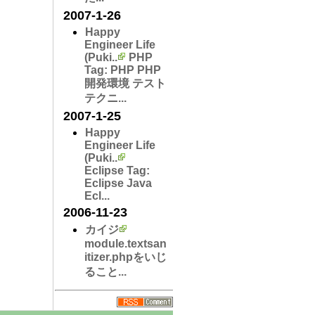
2007-1-26
Happy
Engineer Life
(Puki..
PHP
Tag: PHP PHP
開発環境 テスト
テクニ...
2007-1-25
Happy
Engineer Life
(Puki..
Eclipse Tag:
Eclipse Java
Ecl...
2006-11-23
カイジ
module.textsan
i​tizer.phpをいじ
ること...