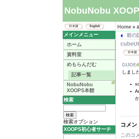
NobuNobu XOO
Home
»
メインメニュー
前の
cubeUt
ホーム
資料室
めもらんだむ
GIJOE
しまし
記事一覧
x
NobuNobu
XOOPS本館
A
検索
検索オプション
コメン
XOOPS初心者サーチ
このコ