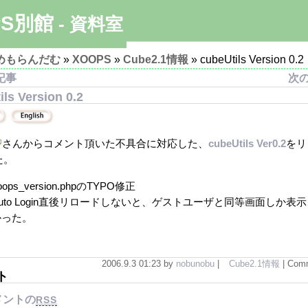
PS別館
- 資料室
めもらんだむ
»
XOOPS
»
Cube2.1情報
» cubeUtils Version 0.2
記事
次
ils Version 0.2
さんからコメント頂いた不具合に対応した、
cubeUtils Ver0.2
をリ
た。
oops_version.phpのTYPO修正
uto Login直後リロードしないと、ゲストユーザと同等画面しか表
かった。
2006.9.3 01:23 by
nobunobu
|
Cube2.1情報
| Com
ト
メントの
RSS