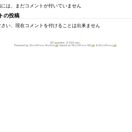
稿には、まだコメントが付いていません
トの投稿
なさい、現在コメントを付けることは出来ません
30 queries. 0.010 sec.
Powered by
WordPress Module
based on
WordPress ME
&
WordPress